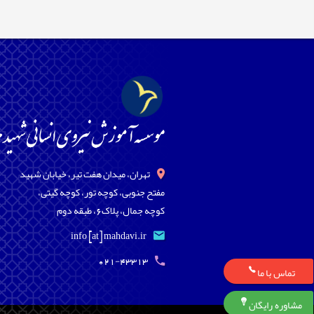
تهران، میدان هفت تیر، خیابان شهید
مفتح جنوبی، کوچه تور، کوچه گیتی،
کوچه جمال، پلاک6، طبقه دوم
info [at] mahdavi.ir
021-43313
تماس با ما
مشاوره رایگان