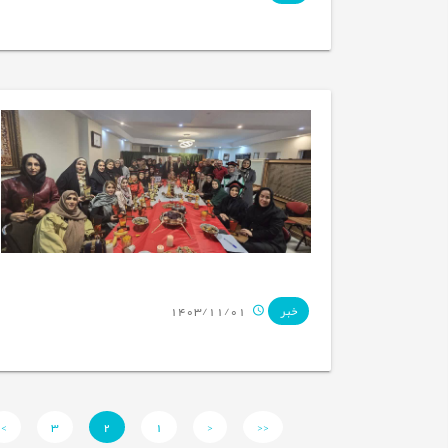
1403/11/01
خبر
>
3
2
1
<
<<