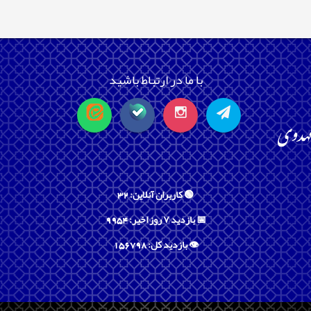
با ما در ارتباط باشید
🟢 کاربران آنلاین: 32
📅 بازدید ۷ روز اخیر: 9954
👁️ بازدید کل: 156798