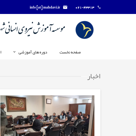
info [at] mahdavi.ir
021-43313
صفحه نخست
دوره های آموزشی
ا
اخبار