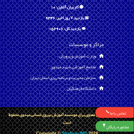
🟢 کاربران آنلاین: 10
📅 بازدید ۷ روز اخیر: 9346
👁️ بازدید کل: 152906
مراکز و موسسات
وزارت آموزش و پرورش
مجتمع آموزشی شهید مهدوی
سازمان مدیریت و برنامه ریزی استان تهران
دانشگاه فرهنگیان
تماس با ما
تمامی حقوق مادی و معنوی برای موسسه آموزش نیروی انسانی مهدوی محفوظ
است
مشاوره رایگان
Copyright ©
Shahvar IMS
2026