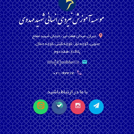
تهران، میدان هفت تیر، خیابان شهید مفتح
جنوبی، کوچه تور، کوچه گیتی، کوچه جمال،
پلاک6، طبقه دوم
info [at] mahdavi.ir
021-43313
با ما در ارتباط باشید