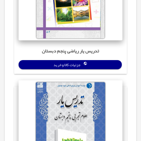
تدریس یار ریاضی پنجم دبستان
جزئیات کالا و خرید