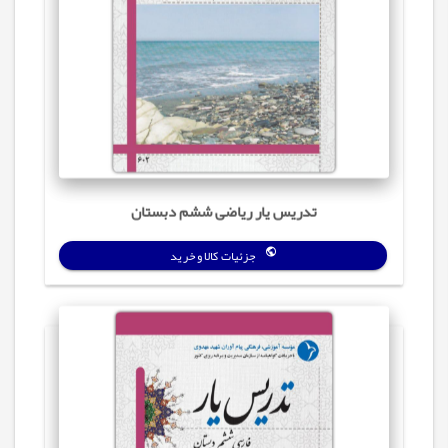
تدریس یار ریاضی ششم دبستان
جزئیات کالا و خرید