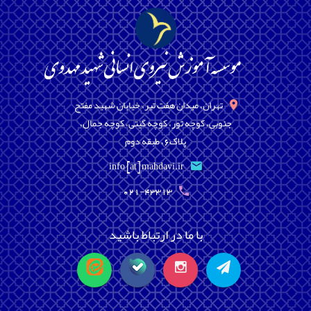
تهران، میدان هفت تیر، خیابان شهید مفتح
جنوبی، کوچه تور، کوچه گیتی، کوچه جمال،
پلاک6، طبقه دوم
info [at] mahdavi.ir
021-43313
با ما در ارتباط باشید