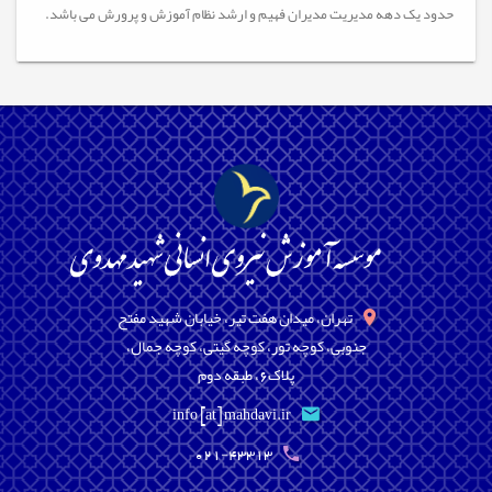
حدود یک دهه مدیریت مدیران فهیم و ارشد نظام آموزش و پرورش می باشد.
تهران، میدان هفت تیر، خیابان شهید مفتح
جنوبی، کوچه تور، کوچه گیتی، کوچه جمال،
پلاک6، طبقه دوم
info [at] mahdavi.ir
021-43313