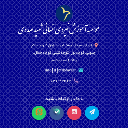
تهران، میدان هفت تیر، خیابان شهید مفتح
جنوبی، کوچه تور، کوچه گیتی، کوچه جمال،
پلاک6، طبقه دوم
info [at] mahdavi.ir
021-43313
با ما در ارتباط باشید