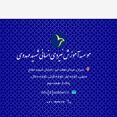
تهران، میدان هفت تیر، خیابان شهید مفتح
جنوبی، کوچه تور، کوچه گیتی، کوچه جمال،
پلاک6، طبقه دوم
info [at] mahdavi.ir
021-43313