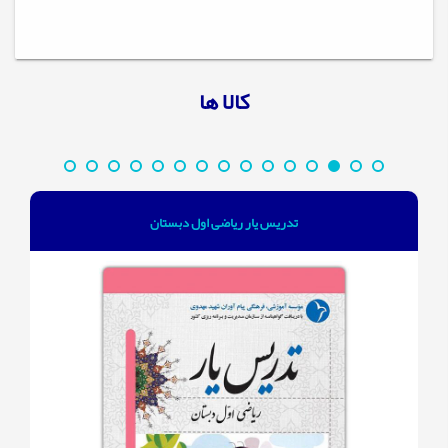
کالا ها
تدریس یار ریاضی اول دبستان