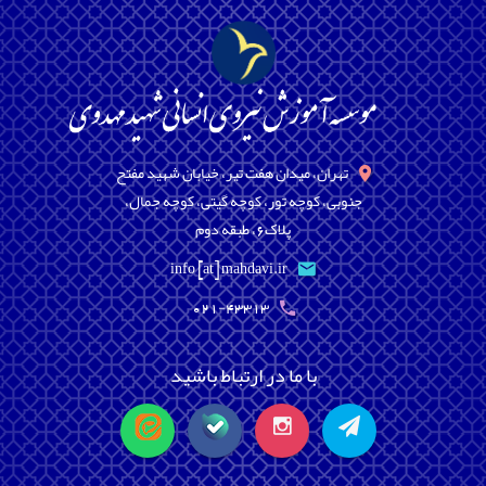
تهران، میدان هفت تیر، خیابان شهید مفتح
جنوبی، کوچه تور، کوچه گیتی، کوچه جمال،
پلاک6، طبقه دوم
info [at] mahdavi.ir
021-43313
با ما در ارتباط باشید