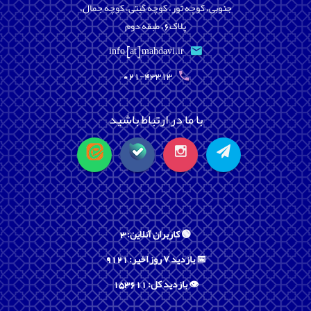
جنوبی، کوچه تور، کوچه گیتی، کوچه جمال،
پلاک6، طبقه دوم
info [at] mahdavi.ir
021-43313
با ما در ارتباط باشید
🟢 کاربران آنلاین: 3
📅 بازدید ۷ روز اخیر: 9121
👁️ بازدید کل: 153611