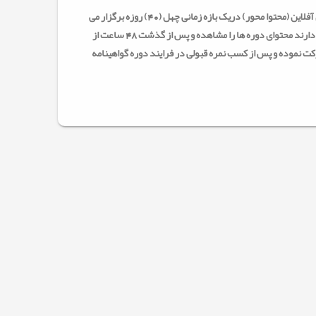
قابل توجه همکاران ارجمند : جهت رفاه حال یادگیرندگان محترم دوره های آفلاین (محتوا محور) دریک بازه زمانی چهل (40) روزه برگزار می
گردد و یادگیرندگان محترم از زمان ثبت نام در دوره به مدت 40 روز مهلت دارند محتوای دوره ها را مشاهده و پس از گذشت 48 ساعت از
ه که به صورت 24 ساعته فعال است شرکت نموده و پس از کسب نمره قبولی در فرایند دوره گواهینامه