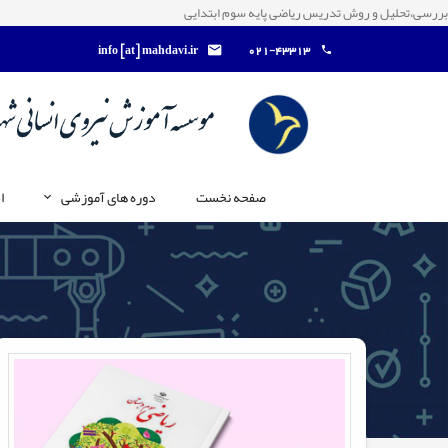
بررسی،تحلیل و روش تدریس ریاضی پایه سوم ابتدایی
info [at] mahdavi.ir
021-43313
صفحه نخست
دوره های آموزشی
ا