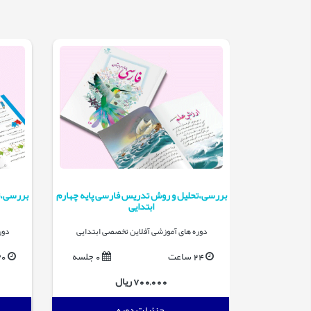
م تجربی پایه
بررسی،تحلیل و روش تدریس فارسی پایه چهارم
بررسی،ت
ابتدایی
صی ابتدایی
دوره های آموزشی آفلاین تخصصی ابتدایی
دور
0 جلسه
24 ساعت
0 جلسه
30 س
700,000 ریال
جزئیات دوره