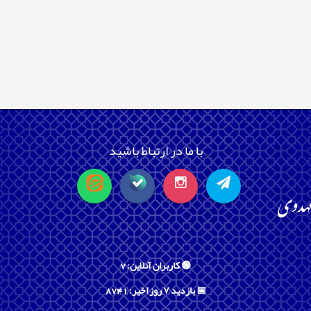
با ما در ارتباط باشید
🟢 کاربران آنلاین: 7
📅 بازدید ۷ روز اخیر: 8741