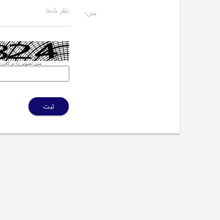
متن*
متن تصویر را در کادر زی
ثبت