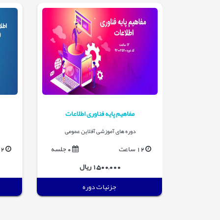
window
مفاهیم پایه فناوری اطلاعات
 عمومی
دوره های آموزشی آفلاین عمومی
0 جلسه
12 ساعت
0 جلسه
12 س
1,500,000 ریال
جزئیات دوره