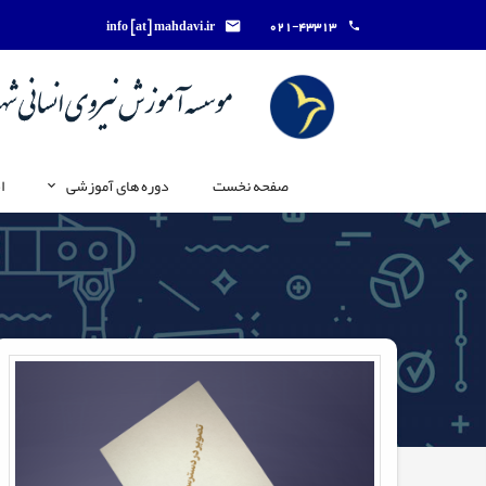
info [at] mahdavi.ir
021-43313
صفحه نخست
دوره های آموزشی
ا