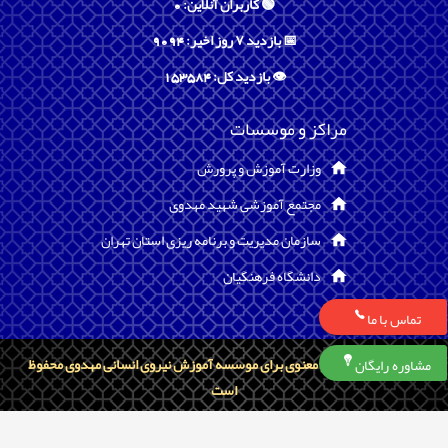
🟢 کاربران آنلاین: 0
📅 بازدید ۷ روز اخیر: 9094
👁️ بازدید کل: 153584
مراکز و موسسات
وزارت آموزش و پرورش
مجتمع آموزشی شهید مهدوی
سازمان مدیریت و برنامه ریزی استان تهران
دانشگاه فرهنگیان
تماس با ما
تمامی حقوق مادی و معنوی برای موسسه آموزش نیروی انسانی مهدوی محفوظ
مشاوره رایگان
است
Copyright ©
Shahvar IMS
2026