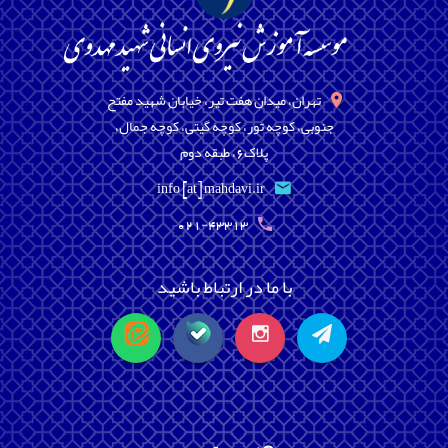
تهران، میدان هفت تیر، خیابان شهید مفتح
جنوبی، کوچه تور، کوچه گیتی، کوچه جمال،
پلاک6، طبقه دوم
info [at] mahdavi.ir
021-43313
با ما در ارتباط باشید