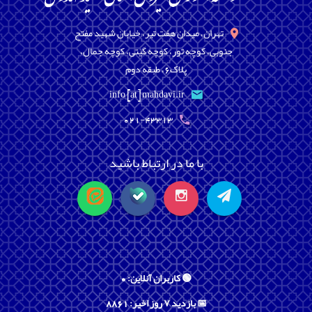
تهران، میدان هفت تیر، خیابان شهید مفتح
جنوبی، کوچه تور، کوچه گیتی، کوچه جمال،
پلاک6، طبقه دوم
info [at] mahdavi.ir
021-43313
با ما در ارتباط باشید
🟢 کاربران آنلاین: 0
📅 بازدید ۷ روز اخیر: 8861