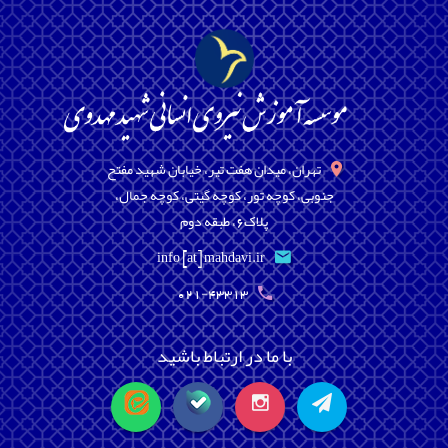
تهران، میدان هفت تیر، خیابان شهید مفتح
جنوبی، کوچه تور، کوچه گیتی، کوچه جمال،
پلاک6، طبقه دوم
info [at] mahdavi.ir
021-43313
با ما در ارتباط باشید