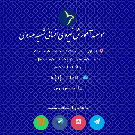
تهران، میدان هفت تیر، خیابان شهید مفتح
جنوبی، کوچه تور، کوچه گیتی، کوچه جمال،
پلاک6، طبقه دوم
info [at] mahdavi.ir
021-43313
با ما در ارتباط باشید