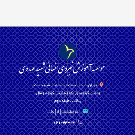
تهران، میدان هفت تیر، خیابان شهید مفتح
جنوبی، کوچه تور، کوچه گیتی، کوچه جمال،
پلاک6، طبقه دوم
info [at] mahdavi.ir
021-43313