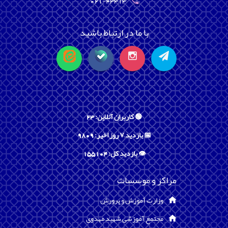
021-43313
با ما در ارتباط باشید
🟢 کاربران آنلاین: 23
📅 بازدید ۷ روز اخیر: 9809
👁️ بازدید کل: 155104
مراکز و موسسات
وزارت آموزش و پرورش
مجتمع آموزشی شهید مهدوی