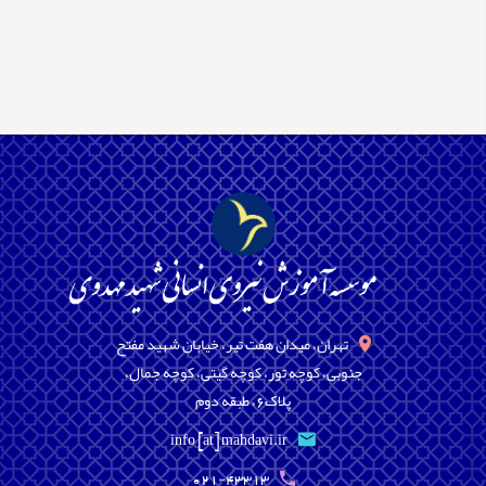
تهران، میدان هفت تیر، خیابان شهید مفتح
جنوبی، کوچه تور، کوچه گیتی، کوچه جمال،
پلاک6، طبقه دوم
info [at] mahdavi.ir
021-43313