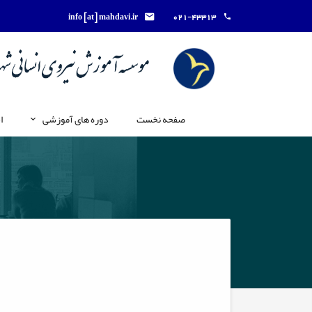
info [at] mahdavi.ir
021-43313
صفحه نخست
دوره های آموزشی
ا