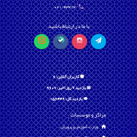
021-43313
با ما در ارتباط باشید
🟢 کاربران آنلاین: 6
📅 بازدید ۷ روز اخیر: 9607
👁️ بازدید کل: 156449
مراکز و موسسات
وزارت آموزش و پرورش