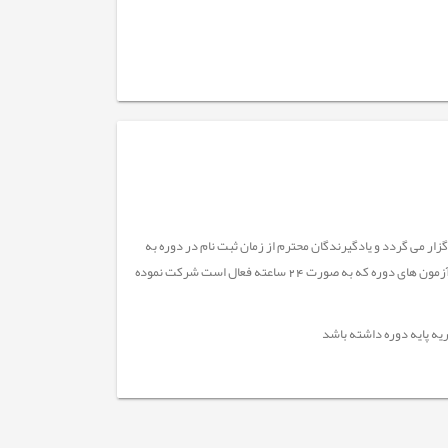
ندگان محترم دوره های آفلاین (محتوا محور) دریک بازه زمانی چهل (40) روزه برگزار می گردد و یادگیرندگان محترم از زمان ثبت نام در دوره به
مدت 40 روز مهلت دارند محتوای دوره ها را مشاهده و پس از گذشت 72 ساعت از زمان ثبت نام در آزمون های دوره که به صورت 24 ساعته فعال است شرکت نموده
یه پایه دوره داشته باشد