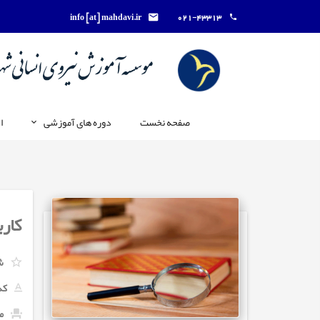
info [at] mahdavi.ir
021-43313
صفحه نخست
دوره های آموزشی
ا
کار
ش
کد
ما