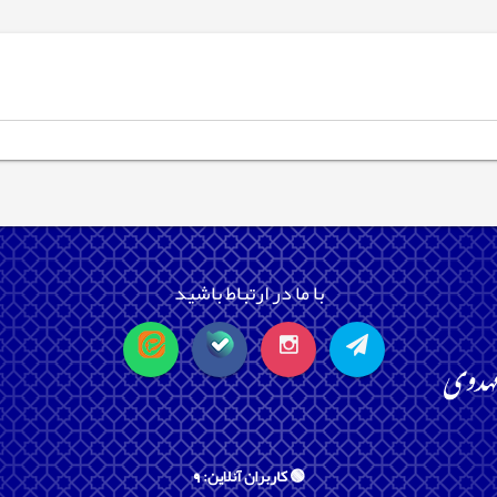
با ما در ارتباط باشید
🟢 کاربران آنلاین: 9