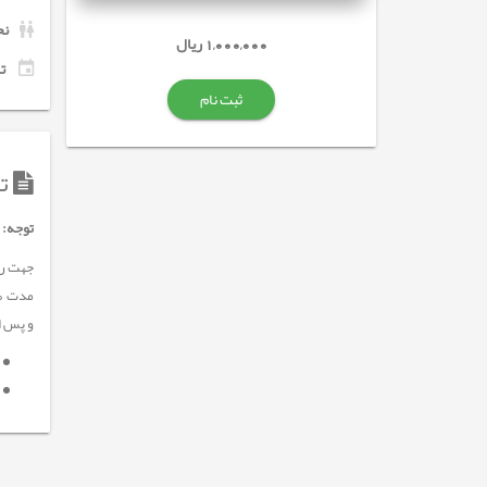
نح
1,000,000 ریال
تاری
ثبت نام
تو
توجه:
و پس از