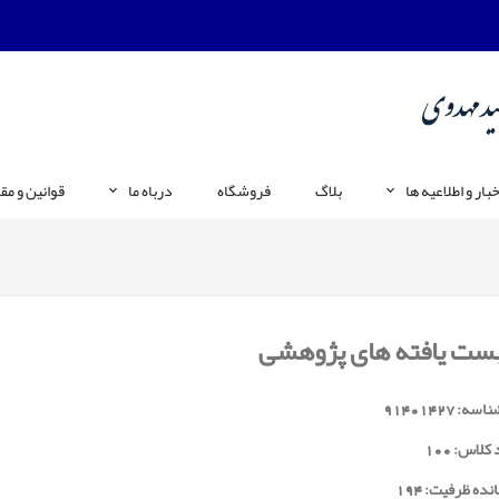
خبار و اطلاعیه ها
بلاگ
فروشگاه
درباه ما
قوانین و مق
بست یافته های پژوهشی
ناسه:
91401427
 کلاس:
100
نده ظرفیت: 194