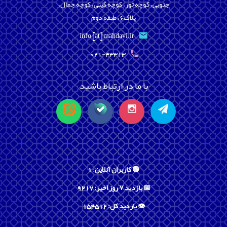
جنوبی، کوچه تور، کوچه گیتی، کوچه جمال،
پلاک6، طبقه دوم
info [at] mahdavi.ir
021-43313
با ما در ارتباط باشید
🟢 کاربران آنلاین: 1
📅 بازدید ۷ روز اخیر: 9217
👁️ بازدید کل: 154512