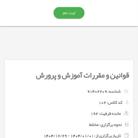
ثبت نام
قوانین و مقررات آموزش و پرورش
شناسه:
91402209
کد کلاس:
102
مانده ظرفیت: 192
نحوه برگزاری: مختلط
تاریخ برگزاری از: 1404/01/01 - 1404/12/29