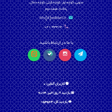
جنوبی، کوچه تور، کوچه گیتی، کوچه جمال،
پلاک6، طبقه دوم
info [at] mahdavi.ir
021-43313
با ما در ارتباط باشید
🟢 کاربران آنلاین: 0
📅 بازدید ۷ روز اخیر: 9074
👁️ بازدید کل: 153564