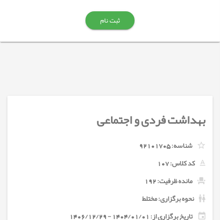
ثبت نام
بهداشت فردی و اجتماعی
شناسه:
92101705
کد کلاس:
107
مانده ظرفیت: 192
نحوه برگزاری: مختلط
تاریخ برگزاری از: 1404/01/01 - 1406/12/29