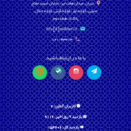
تهران، میدان هفت تیر، خیابان شهید مفتح
جنوبی، کوچه تور، کوچه گیتی، کوچه جمال،
پلاک6، طبقه دوم
info [at] mahdavi.ir
021-43313
با ما در ارتباط باشید
🟢 کاربران آنلاین: 2
📅 بازدید ۷ روز اخیر: 9116
👁️ بازدید کل: 153606