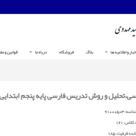
خبار و اطلاعیه ها
بلاگ
فروشگاه
درباه ما
قوانین و مق
ی،تحلیل و روش تدریس فارسی پایه پنجم ابتدایی
ناسه:
91000503
 کلاس:
121
نده ظرفیت: 185