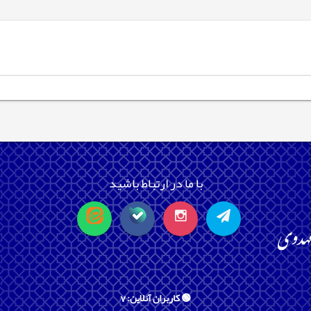
با ما در ارتباط باشید
🟢 کاربران آنلاین: 7