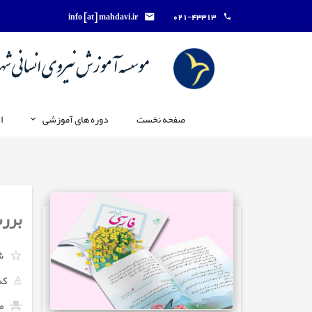
info [at] mahdavi.ir
021-43313
صفحه نخست
دوره های آموزشی
ا
بررس
ش
کد
ما