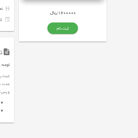
نح
1,600,000 ریال
تاری
ثبت نام
تو
توجه:
و پس از