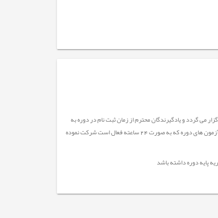
ندگان محترم دوره های آفلاین (محتوا محور) دریک بازه زمانی چهل (40) روزه برگزار می گردد و یادگیرندگان محترم از زمان ثبت نام در دوره به
مدت 40 روز مهلت دارند محتوای دوره ها را مشاهده و پس از گذشت 72 ساعت از زمان ثبت نام در آزمون های دوره که به صورت 24 ساعته فعال است شرکت نموده
یه پایه دوره داشته باشد