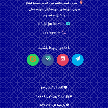
تهران، میدان هفت تیر، خیابان شهید مفتح
جنوبی، کوچه تور، کوچه گیتی، کوچه جمال،
پلاک6، طبقه دوم
info [at] mahdavi.ir
021-43313
با ما در ارتباط باشید
🟢 کاربران آنلاین: 23
📅 بازدید ۷ روز اخیر: 10221
👁️ بازدید کل: 157063