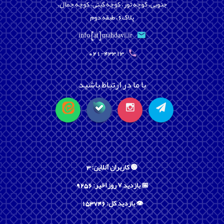
جنوبی، کوچه تور، کوچه گیتی، کوچه جمال،
پلاک6، طبقه دوم
info [at] mahdavi.ir
021-43313
با ما در ارتباط باشید
🟢 کاربران آنلاین: 3
📅 بازدید ۷ روز اخیر: 9256
👁️ بازدید کل: 153746