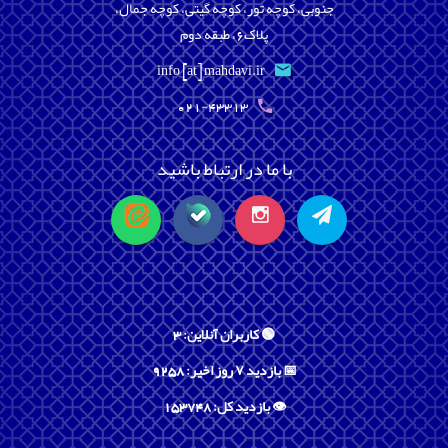
جنوبی، کوچه تور، کوچه گیتی، کوچه جمال،
پلاک6، طبقه دوم
info [at] mahdavi.ir
021-43313
با ما در ارتباط باشید
🟢 کاربران آنلاین: 3
📅 بازدید ۷ روز اخیر: 9258
👁️ بازدید کل: 153748