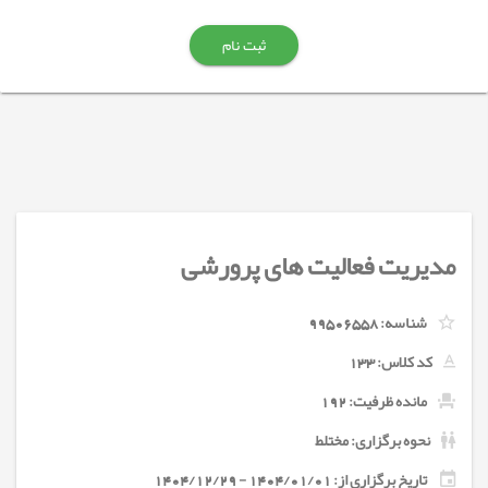
ثبت نام
مدیریت فعالیت های پرورشی
شناسه:
99506558
کد کلاس:
133
مانده ظرفیت: 192
نحوه برگزاری: مختلط
تاریخ برگزاری از: 1404/01/01 - 1404/12/29