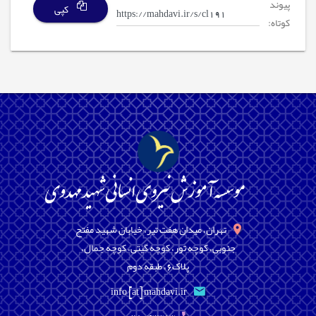
پیوند
کپی
کوتاه:
تهران، میدان هفت تیر، خیابان شهید مفتح
جنوبی، کوچه تور، کوچه گیتی، کوچه جمال،
پلاک6، طبقه دوم
info [at] mahdavi.ir