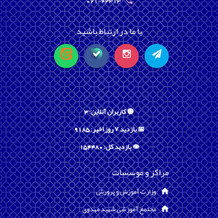
021-43313
با ما در ارتباط باشید
🟢 کاربران آنلاین: 3
📅 بازدید ۷ روز اخیر: 9185
👁️ بازدید کل: 154480
مراکز و موسسات
وزارت آموزش و پرورش
مجتمع آموزشی شهید مهدوی