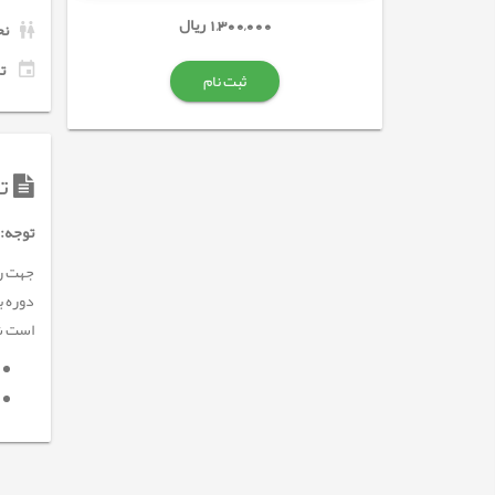
1,300,000 ریال
نح
تاری
ثبت نام
تو
توجه
:
است شر