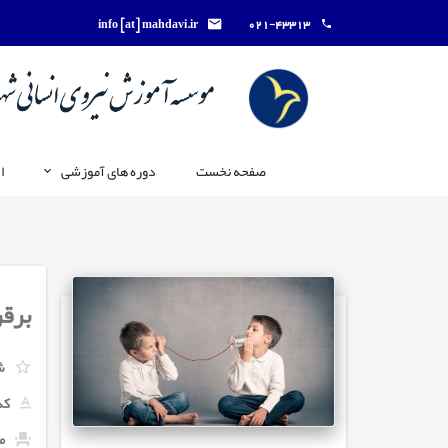
info [at] mahdavi.ir
021-43313
صفحه نخست
دوره های آموزشی
ا
برقر
ش
کد
ما