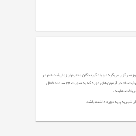
اه حال یادگیرندگان محترم دوره های آفلاین (محتوا محور) دریک بازه زمانی چهل (40) روزه برگزار می گردد و یادگیرندگان محترم از زمان ثبت نام در
دوره به مدت 40 روز مهلت دارند محتوای دوره ها را مشاهده و پس از گذشت 72 ساعت از زمان ثبت نام در آزمون های دوره که به صورت 24 ساعته فعال
ریافت نمایند
.
ز شهریه پایه دوره داشته باشد