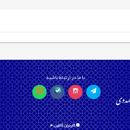
با ما در ارتباط باشید
🟢 کاربران آنلاین: 4