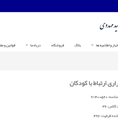
خبار و اطلاعیه ها
بلاگ
فروشگاه
درباه ما
قوانین و مق
اری ارتباط با کودکان
ناسه:
91400520
 کلاس:
36
نده ظرفیت: 496