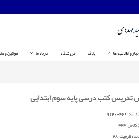
خبار و اطلاعیه ها
بلاگ
فروشگاه
درباه ما
قوانین و مق
 تدریس کتب درسی پایه سوم ابتدایی
ناسه:
91400469
 کلاس:
464
نده ظرفیت: 28