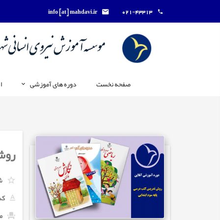
info [at] mahdavi.ir
021-43313
صفحه نخست
دوره های آموزشی
ا
روش
ش
کد
ما