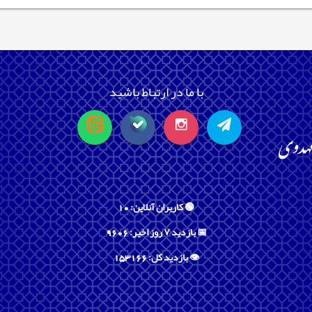
با ما در ارتباط باشید
🟢 کاربران آنلاین: 10
📅 بازدید ۷ روز اخیر: 9606
👁️ بازدید کل: 153166