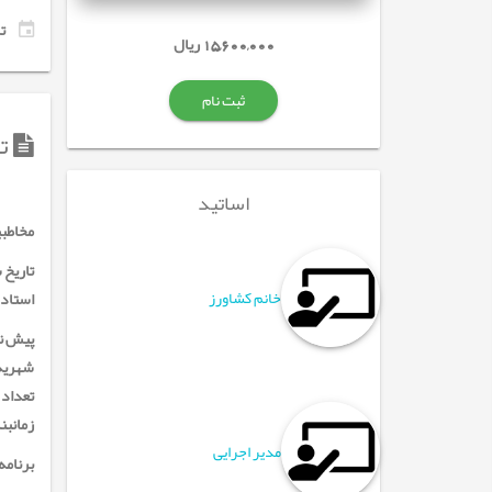
تاری
15,600,000 ریال
ثبت نام
تو
اساتید
مخاطبی
تاریخ
خانم کشاورز
استاد:
پیش نی
شهریه
تعداد 
زمانبن
مدیر اجرایی
برنامه