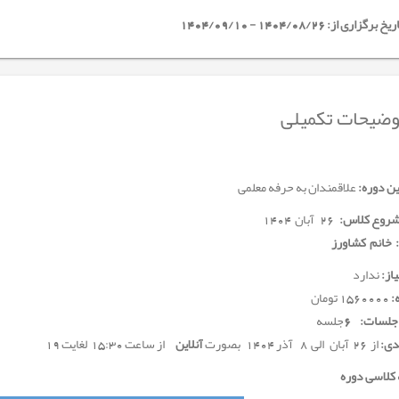
خ برگزاری از: 1404/08/26 - 1404/09/10
ضیحات تکمیلی
ن دوره:
علاقمندان به حرفه معلمی
 شروع کلاس:
26 آبان 1404
 خانم کشاورز
از:
ندارد
:
1560000 تومان
جلسات: 6
جلسه
دی:
از 26 آبان الی 8 آذر 1404 بصورت
آنلاین
از ساعت 15:30 لغایت 19
 کلاسی دوره