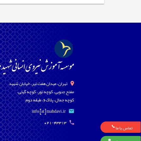
تهران، میدان هفت تیر، خیابان شهید
مفتح جنوبی، کوچه تور، کوچه گیتی،
کوچه جمال، پلاک6، طبقه دوم
info [at] mahdavi.ir
021-43313
تماس با ما