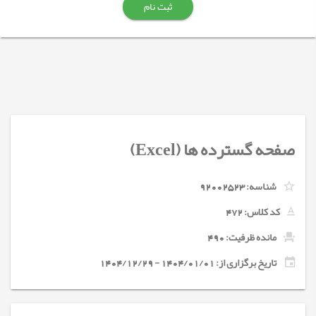
ثبت نام
صفحه گسترده ها (Excel)
شناسه:
92002523
کد کلاس:
472
مانده ظرفیت: 490
تاریخ برگزاری از: 1404/01/01 - 1404/12/29