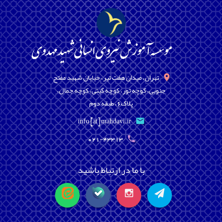
تهران، میدان هفت تیر، خیابان شهید مفتح
جنوبی، کوچه تور، کوچه گیتی، کوچه جمال،
پلاک6، طبقه دوم
info [at] mahdavi.ir
021-43313
با ما در ارتباط باشید