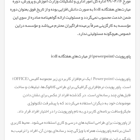
مورخ ۹۹/۰۴/۱۶ اداره کل امور اداری و تشکیلات وزارت آموزش و پرورش، دوره
مهارت‌های هفتگانه Icdl به صورت دانش افزایی بوده و از تاریخ فوق بعنوان دوره
ضمن خدمت محسوب نمی‌گردد و مسئولیت ارائه گواهینامه صادره از سوی این
مؤسسه به کارگزینی صرفاً برعهده فراگیران محترم می‌باشد و مؤسسه دراین
خصوص هیچگونه مسئولیتی ندارد.
پاورپوینت (powerpoint) از مهارت‌های هفتگانه icdl
پاورپوینت (Power point ) یک نرم‌افزار کاربردی زیر مجموعه آفیس (OFFICE)
است. پاور پوینت نرم‌افزاری گرافیکی برای طراحی کاتالوگ‌ها، تبلیغات و ساخت
فایل‌های چند رسانه‌ای است. در گذشته افراد از عکس برای نشان دادن
موضوعات خود به دیگران استفاده می‌کردند که با پیشرفت تکنولوژی
مایکرؤسافت برنامه‌ای کاربردی به نام پاورپوینت را در اختیار افراد قرار داد.
از پاورپونت برای طراحی اسلاید‌های درسی و کاری استفاده می‌شود. محیط کاربری
آسان برنامه پاورپوینت همراه با ویژگی چند رسانه‌ای بودن آن، افراد را ترغیب به
یادگیری این نرم‌افزار جالب می‌کند.