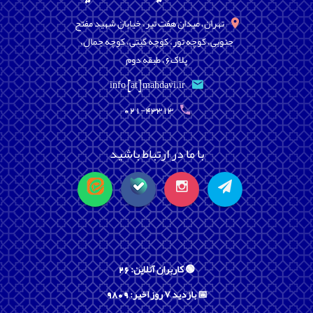
تهران، میدان هفت تیر، خیابان شهید مفتح
جنوبی، کوچه تور، کوچه گیتی، کوچه جمال،
پلاک6، طبقه دوم
info [at] mahdavi.ir
021-43313
با ما در ارتباط باشید
🟢 کاربران آنلاین: 26
📅 بازدید ۷ روز اخیر: 9809