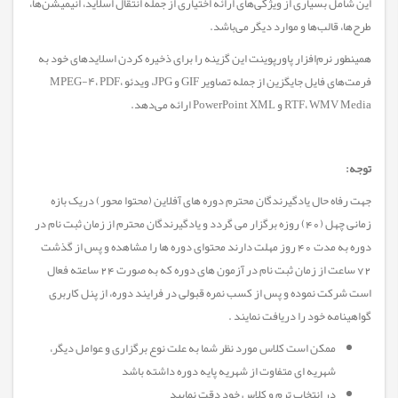
این شامل بسیاری از ویژگی‌های ارائه اختیاری از جمله انتقال اسلاید، انیمیشن‌ها،
طرح‌ها، قالب‌ها و موارد دیگر می‌باشد.
همینطور نرم‌افزار پاورپوینت این گزینه را برای ذخیره کردن اسلاید‌های خود به
فرمت‌های فایل جایگزین از جمله تصاویر GIF و JPG، ویدئو MPEG-۴، PDF،
RTF، WMV Media و PowerPoint XML ارائه می‌دهد.
توجه:
جهت رفاه حال یادگیرندگان محترم دوره های آفلاین (محتوا محور) دریک بازه
زمانی چهل (40) روزه برگزار می گردد و یادگیرندگان محترم از زمان ثبت نام در
دوره به مدت 40 روز مهلت دارند محتوای دوره ها را مشاهده و پس از گذشت
72 ساعت از زمان ثبت نام در آزمون های دوره که به صورت 24 ساعته فعال
است شرکت نموده و پس از کسب نمره قبولی در فرایند دوره، از پنل کاربری
گواهینامه خود را دریافت نمایند .
ممکن است کلاس مورد نظر شما به علت نوع برگزاری و عوامل دیگر،
شهریه ای متفاوت از شهریه پایه دوره داشته باشد
در انتخاب ترم و کلاس خود دقت نمایید