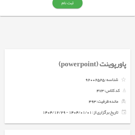
ثبت نام
پاورپوینت (powerpoint)
شناسه:
92002525
کد کلاس:
473
مانده ظرفیت: 493
تاریخ برگزاری از: 1404/01/01 - 1404/12/29