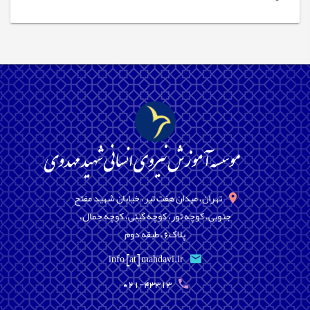
تهران، میدان هفت تیر، خیابان شهید مفتح
جنوبی، کوچه تور، کوچه گیتی، کوچه جمال،
پلاک6، طبقه دوم
info [at] mahdavi.ir
021-43313