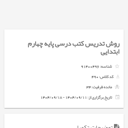
روش تدریس کتب درسی پایه چهارم
ابتدایی
شناسه:
91400496
کد کلاس:
490
مانده ظرفیت: 34
تاریخ برگزاری از: 1404/09/11 - 1404/09/18
توضیحات تکمیلی