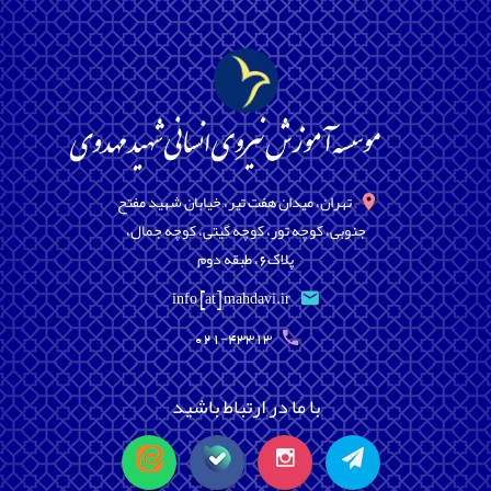
تهران، میدان هفت تیر، خیابان شهید مفتح
جنوبی، کوچه تور، کوچه گیتی، کوچه جمال،
پلاک6، طبقه دوم
info [at] mahdavi.ir
021-43313
با ما در ارتباط باشید