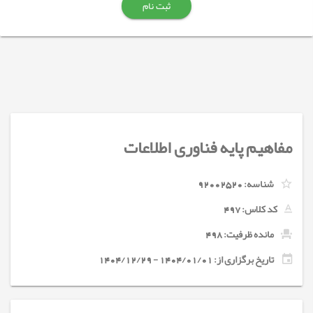
ثبت نام
مفاهیم پایه فناوری اطلاعات
شناسه:
92002520
کد کلاس:
497
مانده ظرفیت: 498
تاریخ برگزاری از: 1404/01/01 - 1404/12/29