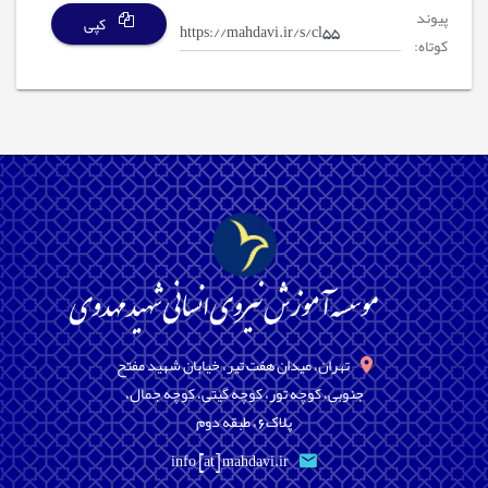
پیوند
کپی
کوتاه:
تهران، میدان هفت تیر، خیابان شهید مفتح
جنوبی، کوچه تور، کوچه گیتی، کوچه جمال،
پلاک6، طبقه دوم
info [at] mahdavi.ir