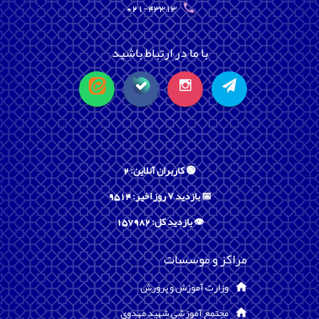
021-43313
با ما در ارتباط باشید
🟢 کاربران آنلاین: 2
📅 بازدید ۷ روز اخیر: 9514
👁️ بازدید کل: 157982
مراکز و موسسات
وزارت آموزش و پرورش
مجتمع آموزشی شهید مهدوی