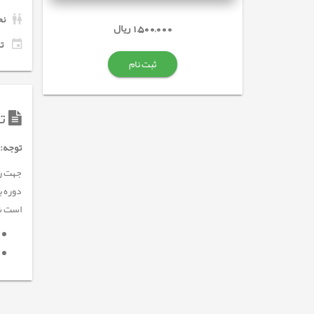
نح
1,500,000 ریال
تاری
ثبت نام
تو
توجه
:
است شر