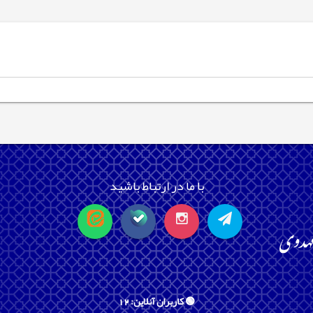
با ما در ارتباط باشید
🟢 کاربران آنلاین: 12