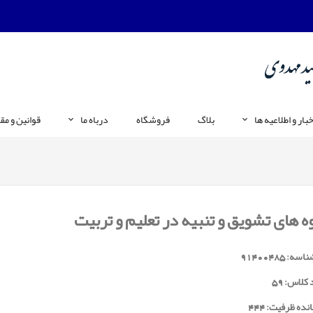
خبار و اطلاعیه ها
بلاگ
فروشگاه
درباه ما
قوانین و مق
 های تشویق و تنبیه در تعلیم و تربیت
ناسه:
91400485
 کلاس:
59
نده ظرفیت: 444