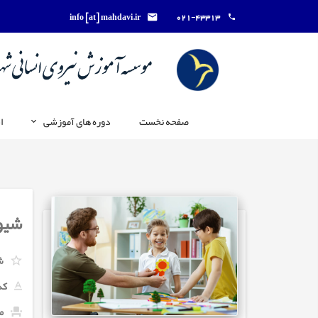
info [at] mahdavi.ir
021-43313
صفحه نخست
دوره های آموزشی
ا
شیوه
ش
کد
ما