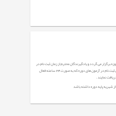
اه حال یادگیرندگان محترم دوره های آفلاین (محتوا محور) دریک بازه زمانی چهل (40) روزه برگزار می گردد و یادگیرندگان محترم از زمان ثبت نام در
دوره به مدت 40 روز مهلت دارند محتوای دوره ها را مشاهده و پس از گذشت 72 ساعت از زمان ثبت نام در آزمون های دوره که به صورت 24 ساعته فعال
ریافت نمایند
.
ز شهریه پایه دوره داشته باشد