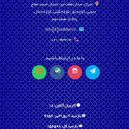
تهران، میدان هفت تیر، خیابان شهید مفتح
جنوبی، کوچه تور، کوچه گیتی، کوچه جمال،
پلاک6، طبقه دوم
info [at] mahdavi.ir
021-43313
با ما در ارتباط باشید
🟢 کاربران آنلاین: 18
📅 بازدید ۷ روز اخیر: 9756
👁️ بازدید کل: 156598