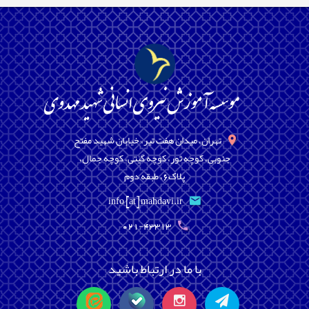
تهران، میدان هفت تیر، خیابان شهید مفتح
جنوبی، کوچه تور، کوچه گیتی، کوچه جمال،
پلاک6، طبقه دوم
info [at] mahdavi.ir
021-43313
با ما در ارتباط باشید