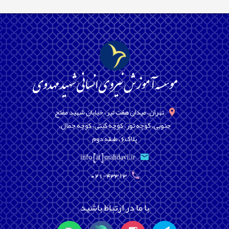
تهران، میدان هفت تیر، خیابان شهید مفتح
جنوبی، کوچه تور، کوچه گیتی، کوچه جمال،
پلاک6، طبقه دوم
info [at] mahdavi.ir
021-43313
با ما در ارتباط باشید