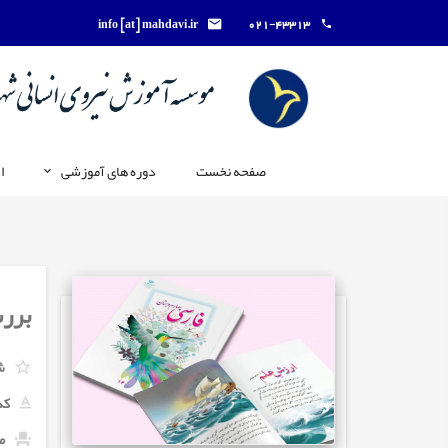
info [at] mahdavi.ir
021-43313
صفحه نخست
دوره های آموزشی
ا
بررس
ش
کد
ما