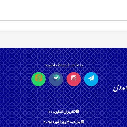
با ما در ارتباط باشید
🟢 کاربران آنلاین: 10
📅 بازدید ۷ روز اخیر: 9098