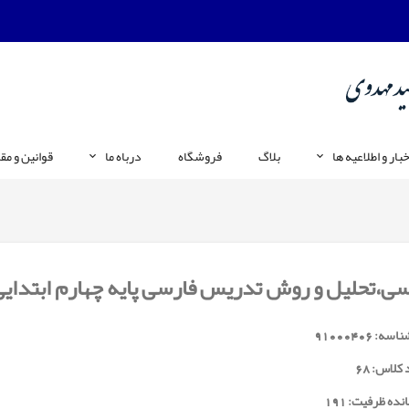
خبار و اطلاعیه ها
بلاگ
فروشگاه
درباه ما
قوانین و مق
ی،تحلیل و روش تدریس فارسی پایه چهارم ابتدایی
ناسه:
91000406
 کلاس:
68
نده ظرفیت: 191