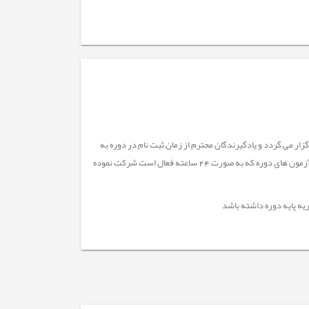
ندگان محترم دوره های آفلاین (محتوا محور) دریک بازه زمانی چهل (40) روزه برگزار می گردد و یادگیرندگان محترم از زمان ثبت نام در دوره به
مدت 40 روز مهلت دارند محتوای دوره ها را مشاهده و پس از گذشت 72 ساعت از زمان ثبت نام در آزمون های دوره که به صورت 24 ساعته فعال است شرکت نموده
یه پایه دوره داشته باشد