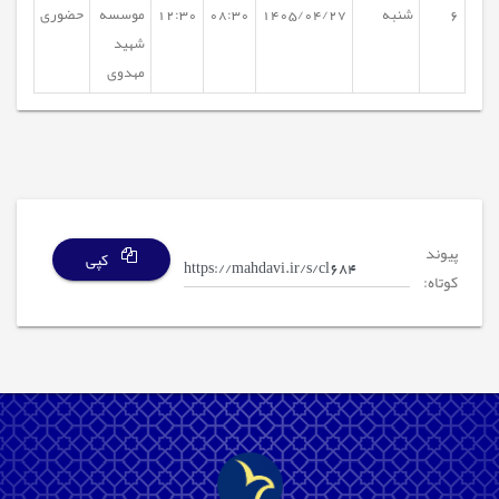
6
شنبه
1405/04/27
08:30
12:30
موسسه
حضوری
شهید
مهدوی
پیوند
کپی
کوتاه: