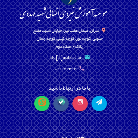
تهران، میدان هفت تیر، خیابان شهید مفتح
جنوبی، کوچه تور، کوچه گیتی، کوچه جمال،
پلاک6، طبقه دوم
info [at] mahdavi.ir
021-43313
با ما در ارتباط باشید