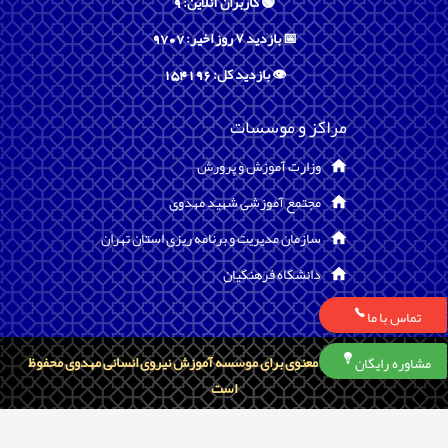
🟢 کاربران آنلاین: 9
📅 بازدید ۷ روز اخیر: 9707
👁️ بازدید کل: 154196
مراکز و موسسات
وزارت آموزش و پرورش
مجتمع آموزشی شهید مهدوی
سازمان مدیریت و برنامه ریزی استان تهران
دانشگاه فرهنگیان
تماس با ما
تمامی حقوق مادی و معنوی برای موسسه آموزش نیروی انسانی مهدوی محفوظ
مشاوره رایگان
است
Copyright ©
Shahvar IMS
2026