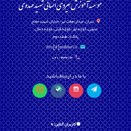
تهران، میدان هفت تیر، خیابان شهید مفتح
جنوبی، کوچه تور، کوچه گیتی، کوچه جمال،
پلاک6، طبقه دوم
info [at] mahdavi.ir
021-43313
با ما در ارتباط باشید
🟢 کاربران آنلاین: 9