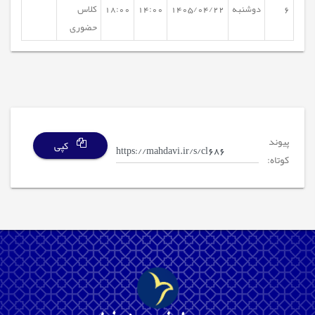
6
دوشنبه
1405/04/22
14:00
18:00
کلاس
حضوری
پیوند
کپی
کوتاه: