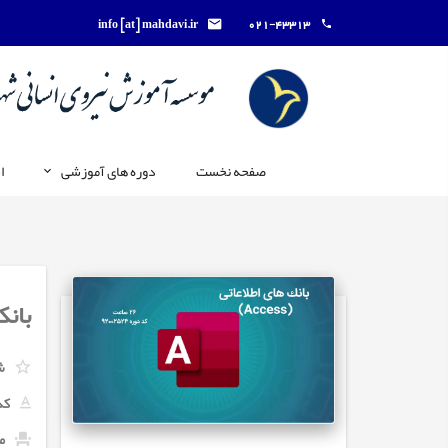
info [at] mahdavi.ir
021-43313
صفحه نخست
دوره های آموزشی
ا
بانک 
ش
کد
ما