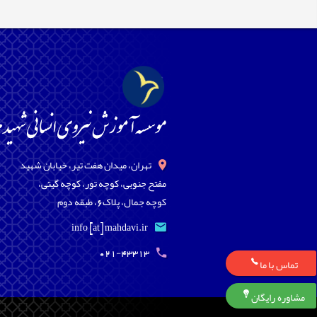
تهران، میدان هفت تیر، خیابان شهید
مفتح جنوبی، کوچه تور، کوچه گیتی،
کوچه جمال، پلاک6، طبقه دوم
info [at] mahdavi.ir
021-43313
تماس با ما
مشاوره رایگان