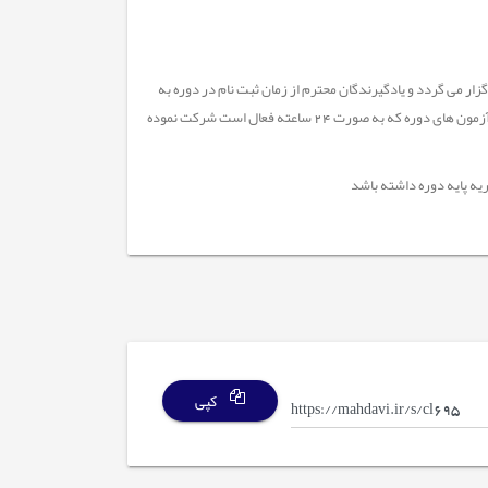
ندگان محترم دوره های آفلاین (محتوا محور) دریک بازه زمانی چهل (40) روزه برگزار می گردد و یادگیرندگان محترم از زمان ثبت نام در دوره به
مدت 40 روز مهلت دارند محتوای دوره ها را مشاهده و پس از گذشت 72 ساعت از زمان ثبت نام در آزمون های دوره که به صورت 24 ساعته فعال است شرکت نموده
یه پایه دوره داشته باشد
کپی