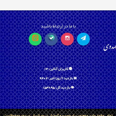
با ما در ارتباط باشید
🟢 کاربران آنلاین: 13
📅 بازدید ۷ روز اخیر: 9402
👁️ بازدید کل: 153895
تمامی حقوق مادی و معنوی برای موسسه آموزش نیروی انسانی مهدوی محفوظ است