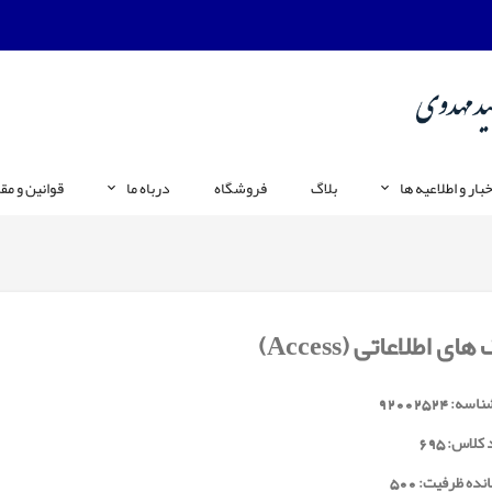
خبار و اطلاعیه ها
بلاگ
فروشگاه
درباه ما
قوانین و مق
های اطلاعاتی (Access)
ناسه:
92002524
 کلاس:
695
نده ظرفیت: 500