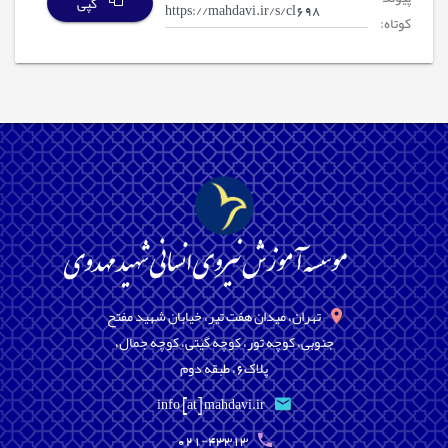
کپی
کوتاه:
تهران، میدان هفت تیر، خیابان شهید مفتح
جنوبی، کوچه تور، کوچه گیتی، کوچه جمال،
پلاک6، طبقه دوم
info [at] mahdavi.ir
021-43313