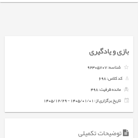
بازی و یادگیری
شناسه:
92305707
کد کلاس:
698
مانده ظرفیت: 498
تاریخ برگزاری از: 1405/01/01 - 1405/12/29
توضیحات تکمیلی