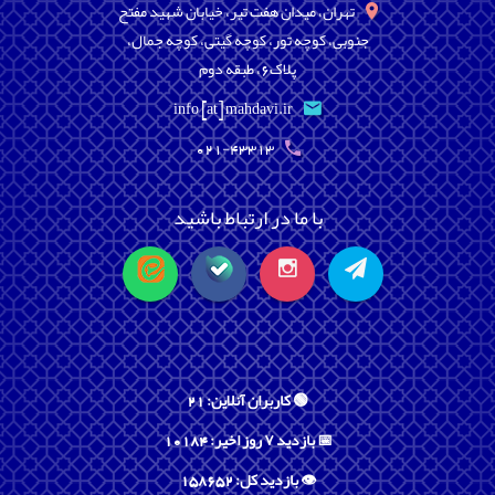
تهران، میدان هفت تیر، خیابان شهید مفتح
جنوبی، کوچه تور، کوچه گیتی، کوچه جمال،
پلاک6، طبقه دوم
info [at] mahdavi.ir
021-43313
با ما در ارتباط باشید
🟢 کاربران آنلاین: 21
📅 بازدید ۷ روز اخیر: 10184
👁️ بازدید کل: 158652