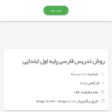
ثبت نام
روش تدریس فارسی پایه اول ابتدایی
شناسه:
91000110
کد کلاس:
718
مانده ظرفیت: 193
تاریخ برگزاری از: 1405/01/01 - 1405/12/29