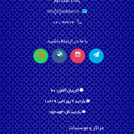
پلاک6، طبقه دوم
info [at] mahdavi.ir
021-43313
با ما در ارتباط باشید
🟢 کاربران آنلاین: 20
📅 بازدید ۷ روز اخیر: 10219
👁️ بازدید کل: 157053
مراکز و موسسات