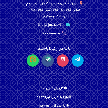
تهران، میدان هفت تیر، خیابان شهید مفتح
جنوبی، کوچه تور، کوچه گیتی، کوچه جمال،
پلاک6، طبقه دوم
info [at] mahdavi.ir
021-43313
با ما در ارتباط باشید
🟢 کاربران آنلاین: 14
📅 بازدید ۷ روز اخیر: 9893
👁️ بازدید کل: 156751