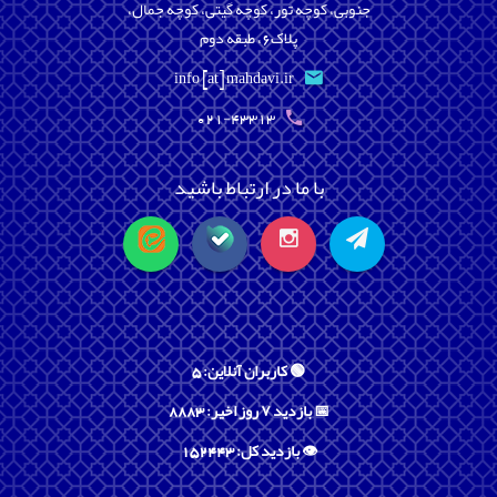
جنوبی، کوچه تور، کوچه گیتی، کوچه جمال،
پلاک6، طبقه دوم
info [at] mahdavi.ir
021-43313
با ما در ارتباط باشید
🟢 کاربران آنلاین: 5
📅 بازدید ۷ روز اخیر: 8883
👁️ بازدید کل: 152443