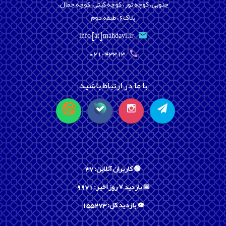
جنوبی، کوچه تور، کوچه گیتی، کوچه جمال،
پلاک6، طبقه دوم
info [at] mahdavi.ir
021-43313
با ما در ارتباط باشید
🟢 کاربران آنلاین: 37
📅 بازدید ۷ روز اخیر: 9971
👁️ بازدید کل: 155273