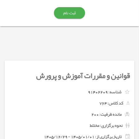
ثبت نام
قوانین و مقررات آموزش و پرورش
شناسه:
91402209
کد کلاس:
764
مانده ظرفیت: 200
نحوه برگزاری: مختلط
تاریخ برگزاری از: 1405/01/01 - 1405/12/29